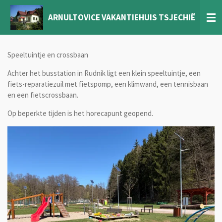
Ga
ARNULTOVICE VAKANTIEHUIS TSJECHIË
direct
naar
de
hoofdinhoud
Speeltuintje en crossbaan
Achter het busstation in Rudnik ligt een klein speeltuintje, een
fiets-reparatiezuil met fietspomp, een klimwand, een tennisbaan
en een fietscrossbaan.
Op beperkte tijden is het horecapunt geopend.